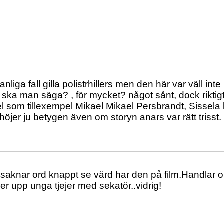
anliga fall gilla polistrhillers men den här var väll inte r
ka man säga? , för mycket? något sånt, dock riktig
 som tillexempel Mikael Mikael Persbrandt, Sissela k
öjer ju betygen även om storyn anars var rätt trisst.
saknar ord knappt se värd har den på film.Handlar 
er upp unga tjejer med sekatör..vidrig!