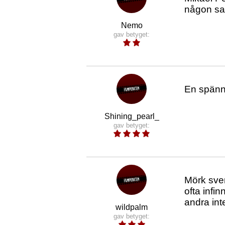
någon sat
Nemo
gav betyget:
En spänn
Shining_pearl_
gav betyget:
Mörk sven
ofta infi
andra inte
wildpalm
gav betyget: