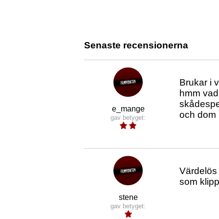
Senaste recensionerna
Brukar i v
hmm vad s
skådespel
e_mange
och dom h
gav betyget:
Värdelös 
som klipp
stene
gav betyget: