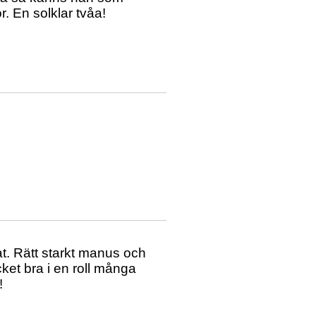
. En solklar tvåa!
t. Rätt starkt manus och
ket bra i en roll många
!