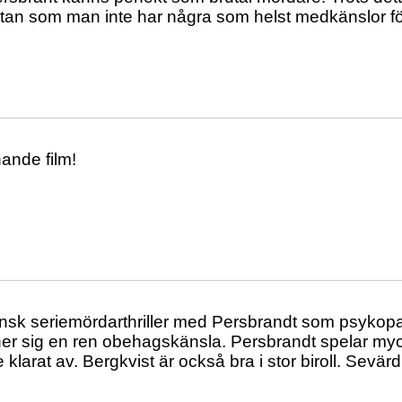
an som man inte har några som helst medkänslor för
ande film!
sk seriemördarthriller med Persbrandt som psykopa
nner sig en ren obehagskänsla. Persbrandt spelar myc
 klarat av. Bergkvist är också bra i stor biroll. Sevärd