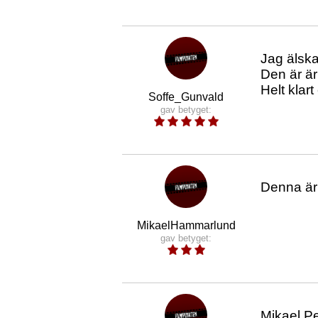
Jag älska
Den är är
Helt klar
Soffe_Gunvald
gav betyget:
Denna är 
MikaelHammarlund
gav betyget:
Mikael Pe