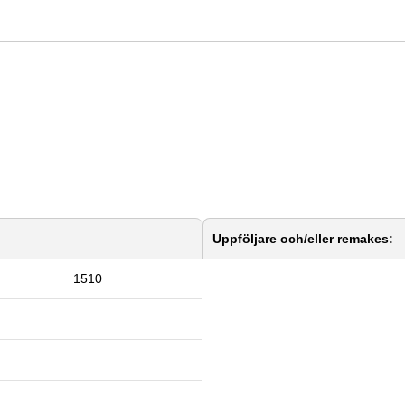
Uppföljare och/eller remakes:
1510