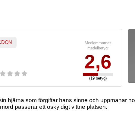
 CDON
Medlemmarnas
medelbetyg:
2,6
(19 betyg)
in hjärna som förgiftar hans sinne och uppmanar hono
mord passerar ett oskyldigt vittne platsen.