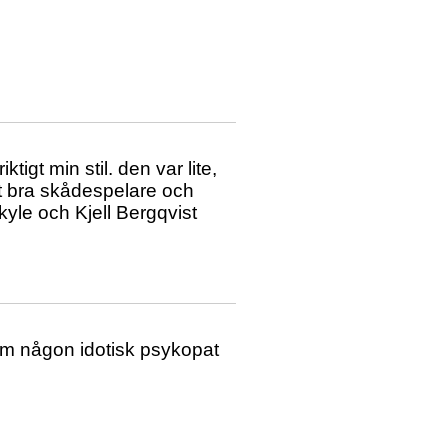
iktigt min stil. den var lite,
t bra skådespelare och
yle och Kjell Bergqvist
om någon idotisk psykopat