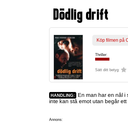
Dödlig drift
Köp filmen på
Thriller:
Sätt ditt betyg:
En man har en nål i s
HANDLING:
inte kan stå emot utan begår ett 
Annons: