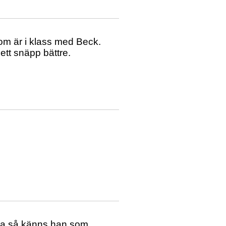
som är i klass med Beck.
ett snäpp bättre.
tta så känns han som