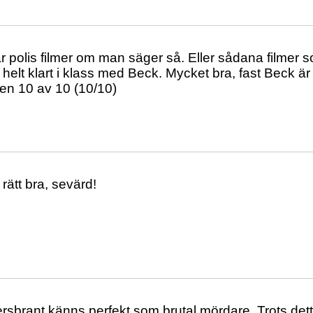
r polis filmer om man säger så. Eller sådana filmer 
 helt klart i klass med Beck. Mycket bra, fast Beck är 
t en 10 av 10 (10/10)
rätt bra, sevärd!
rsbrant känns perfekt som brutal mördare. Trots de