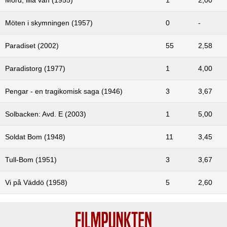
Möten i skymningen (1957)
0
-
Paradiset (2002)
55
2,58
Paradistorg (1977)
1
4,00
Pengar - en tragikomisk saga (1946)
3
3,67
Solbacken: Avd. E (2003)
1
5,00
Soldat Bom (1948)
11
3,45
Tull-Bom (1951)
3
3,67
Vi på Väddö (1958)
5
2,60