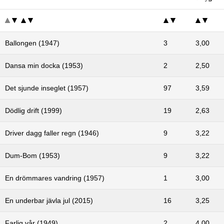
Ballongen (1947)
3
3,00
Dansa min docka (1953)
2
2,50
Det sjunde inseglet (1957)
97
3,59
Dödlig drift (1999)
19
2,63
Driver dagg faller regn (1946)
9
3,22
Dum-Bom (1953)
9
3,22
En drömmares vandring (1957)
1
3,00
En underbar jävla jul (2015)
16
3,25
Farlig vår (1949)
2
4,00