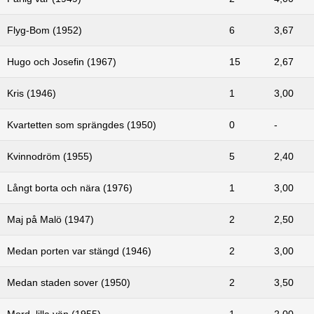
Flyg-Bom (1952)
6
3,67
Hugo och Josefin (1967)
15
2,67
Kris (1946)
1
3,00
Kvartetten som sprängdes (1950)
0
-
Kvinnodröm (1955)
5
2,40
Långt borta och nära (1976)
1
3,00
Maj på Malö (1947)
2
2,50
Medan porten var stängd (1946)
2
3,00
Medan staden sover (1950)
2
3,50
Mord, lilla vän (1955)
1
2,00