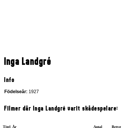
Inga Landgré
Info
Födelseår:
1927
Filmer där Inga Landgré varit skådespelare:
Titel År
Antal
Betyg