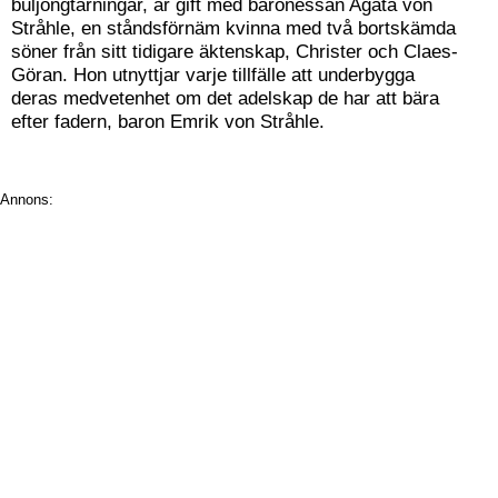
buljongtärningar, är gift med baronessan Agata von
Stråhle, en ståndsförnäm kvinna med två bortskämda
söner från sitt tidigare äktenskap, Christer och Claes-
Göran. Hon utnyttjar varje tillfälle att underbygga
deras medvetenhet om det adelskap de har att bära
efter fadern, baron Emrik von Stråhle.
Annons: