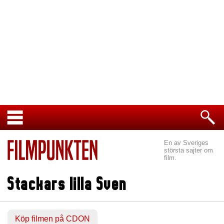
En av Sveriges
största sajter om
film.
Stackars lilla Sven
Köp filmen på CDON