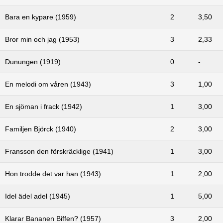
Bara en kypare (1959)
2
3,50
Bror min och jag (1953)
3
2,33
Dunungen (1919)
0
-
En melodi om våren (1943)
3
1,00
En sjöman i frack (1942)
1
3,00
Familjen Björck (1940)
2
3,00
Fransson den förskräcklige (1941)
1
3,00
Hon trodde det var han (1943)
1
2,00
Idel ädel adel (1945)
1
5,00
Klarar Bananen Biffen? (1957)
3
2,00