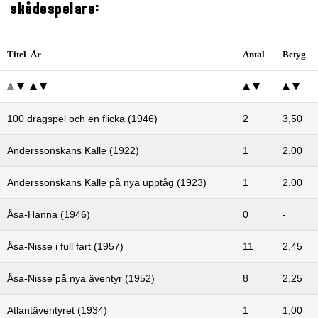
skådespelare:
Titel År
Antal
Betyg
100 dragspel och en flicka (1946)
2
3,50
Anderssonskans Kalle (1922)
1
2,00
Anderssonskans Kalle på nya upptåg (1923)
1
2,00
Åsa-Hanna (1946)
0
-
Åsa-Nisse i full fart (1957)
11
2,45
Åsa-Nisse på nya äventyr (1952)
8
2,25
Atlantäventyret (1934)
1
1,00