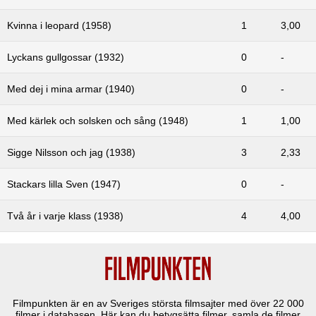
Kvinna i leopard (1958)
1
3,00
Lyckans gullgossar (1932)
0
-
Med dej i mina armar (1940)
0
-
Med kärlek och solsken och sång (1948)
1
1,00
Sigge Nilsson och jag (1938)
3
2,33
Stackars lilla Sven (1947)
0
-
Två år i varje klass (1938)
4
4,00
Filmpunkten är en av Sveriges största filmsajter med över
22 000
filmer i databasen. Här kan du betygsätta filmer, samla de filmer