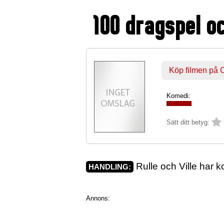
100 dragspel oc
Köp filmen på
Komedi:
Sätt ditt betyg:
Rulle och Ville har k
HANDLING:
Annons: