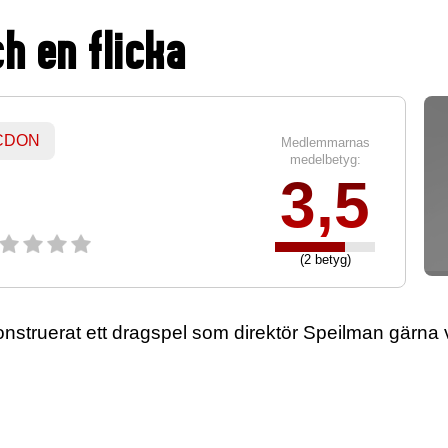
h en flicka
 CDON
Medlemmarnas
medelbetyg:
3,5
(2 betyg)
onstruerat ett dragspel som direktör Speilman gärna vi