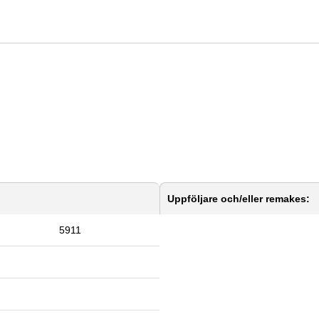
Uppföljare och/eller remakes:
5911