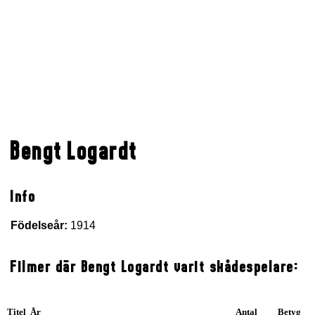
Bengt Logardt
Info
Födelseår:
1914
Filmer där Bengt Logardt varit skådespelare:
Titel År
Antal
Betyg