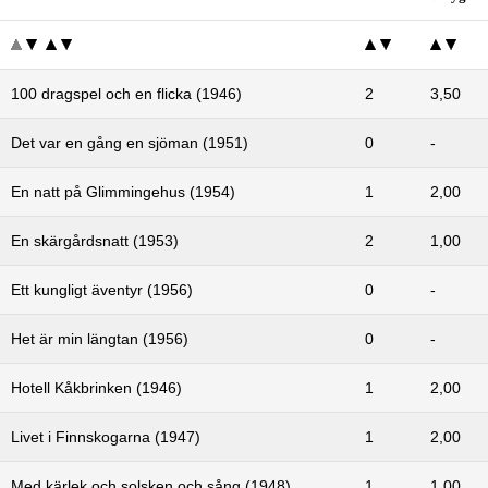
100 dragspel och en flicka (1946)
2
3,50
Det var en gång en sjöman (1951)
0
-
En natt på Glimmingehus (1954)
1
2,00
En skärgårdsnatt (1953)
2
1,00
Ett kungligt äventyr (1956)
0
-
Het är min längtan (1956)
0
-
Hotell Kåkbrinken (1946)
1
2,00
Livet i Finnskogarna (1947)
1
2,00
Med kärlek och solsken och sång (1948)
1
1,00