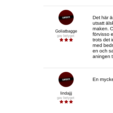
Det här ä
utsatt äl
maken. Om
Goliatbagge
förvisso 
gav betyget:
trots det
med bedri
en och s
aningen tr
En mycket
lindajjj
gav betyget: