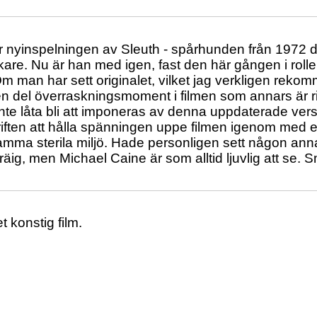
r nyinspelningen av Sleuth - spårhunden från 1972 
skare. Nu är han med igen, fast den här gången i ro
 man har sett originalet, vilket jag verkligen rekom
en del överraskningsmoment i filmen som annars är r
 inte låta bli att imponeras av denna uppdaterade ver
ften att hålla spänningen uppe filmen igenom med e
amma sterila miljö. Hade personligen sett någon an
äig, men Michael Caine är som alltid ljuvlig att se. Sma
 konstig film.