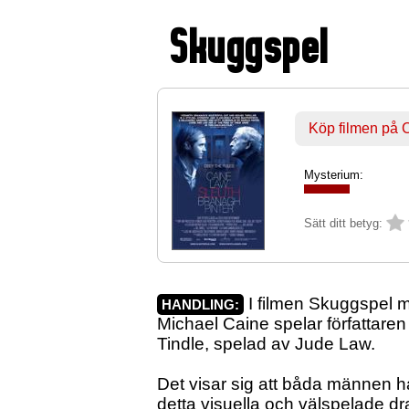
Skuggspel
Köp filmen på
Mysterium:
Sätt ditt betyg:
I filmen Skuggspel m
HANDLING:
Michael Caine spelar författar
Tindle, spelad av Jude Law.
Det visar sig att båda männen h
detta visuella och välspelade d