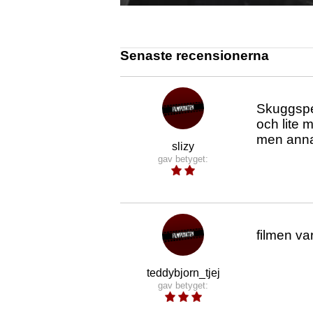
Senaste recensionerna
Skuggspel
och lite 
men annar
slizy
gav betyget:
filmen va
teddybjorn_tjej
gav betyget: