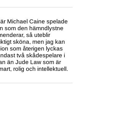
där Michael Caine spelade
llen som den hämndlystne
menderar, så uteblir
iktigt sköna, men jag kan
sion som återigen lyckas
ndast två skådespelare i
nan än Jude Law som är
rt, rolig och intellektuell.