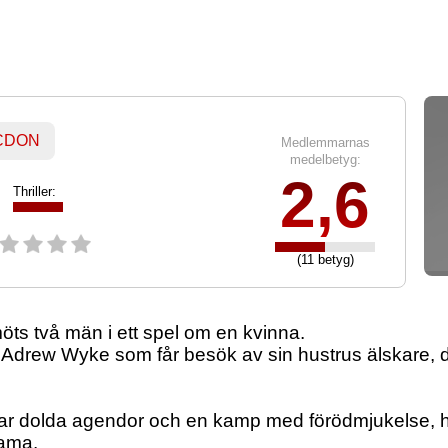
 CDON
Medlemmarnas
medelbetyg:
2,6
Thriller:
(11 betyg)
öts två män i ett spel om en kvinna.
en Adrew Wyke som får besök av sin hustrus älskare,
ar dolda agendor och en kamp med förödmjukelse, ho
rama.