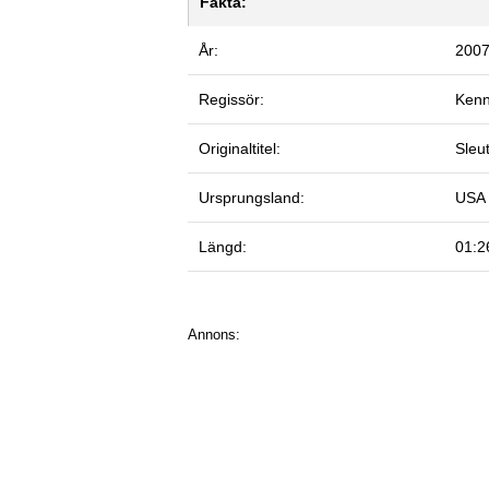
Fakta:
År:
200
Regissör:
Kenn
Originaltitel:
Sleu
Ursprungsland:
USA
Längd:
01:2
Annons: