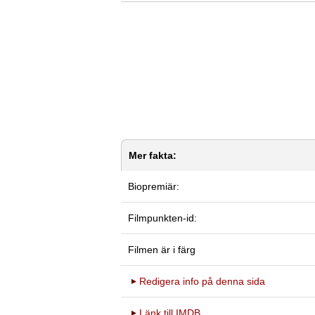
Mer fakta:
Biopremiär:
Filmpunkten-id:
Filmen är i färg
Redigera info på denna sida
Länk till IMDB