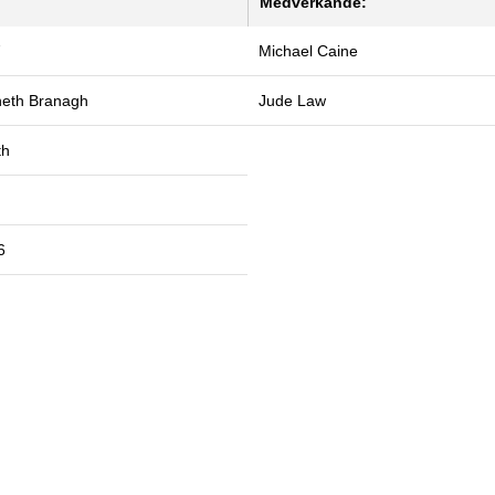
Medverkande:
7
Michael Caine
eth Branagh
Jude Law
th
6