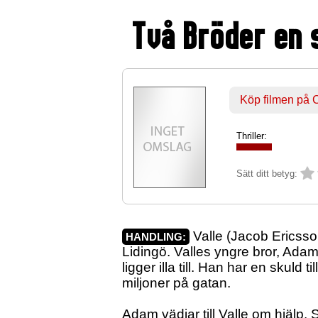
Två Bröder en s
Köp filmen på
Thriller:
Sätt ditt betyg:
Valle (Jacob Ericsson
HANDLING:
Lidingö. Valles yngre bror, Ada
ligger illa till. Han har en skuld 
miljoner på gatan.
Adam vädjar till Valle om hjälp. S