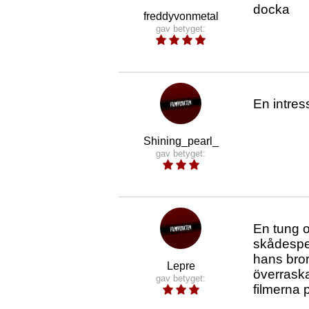
docka
freddyvonmetal
gav betyget:
En intres
Shining_pearl_
gav betyget:
En tung oc
skådespel
hans bror
Lepre
överraska
gav betyget:
filmerna 