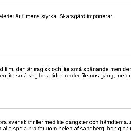
eriet är filmens styrka. Skarsgård imponerar.
d film, den är tragisk och lite små spänande men den
n lite små seg hela tiden under filemns gång, men d
t bra svensk thriller med lite gangster och hämdtema
 alla spela bra förutom helen af sandberg..hon gick r