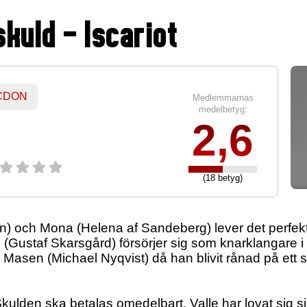
kuld - Iscariot
 CDON
Medlemmarnas
medelbetyg:
2,6
(18 betyg)
) och Mona (Helena af Sandeberg) lever det perfekta 
m (Gustaf Skarsgård) försörjer sig som knarklangare 
till Masen (Michael Nyqvist) då han blivit rånad på ett st
kulden ska betalas omedelbart. Valle har lovat sig själ