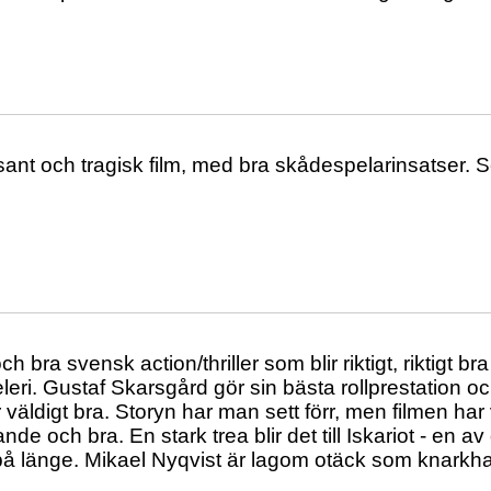
sant och tragisk film, med bra skådespelarinsatser. 
h bra svensk action/thriller som blir riktigt, riktigt br
eri. Gustaf Skarsgård gör sin bästa rollprestation o
 väldigt bra. Storyn har man sett förr, men filmen ha
nde och bra. En stark trea blir det till Iskariot - en 
på länge. Mikael Nyqvist är lagom otäck som knarkh