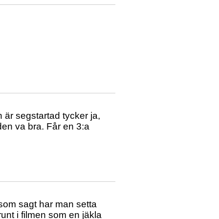
 är segstartad tycker ja,
en va bra. Får en 3:a
..som sagt har man setta
unt i filmen som en jäkla