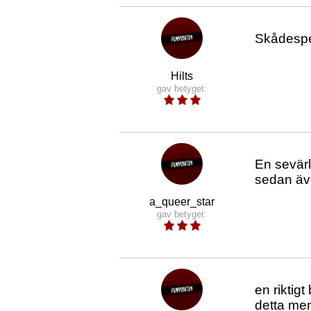
Skådespel
Hilts
gav betyget:
En sevärl
sedan äve
a_queer_star
gav betyget:
en riktig
detta men