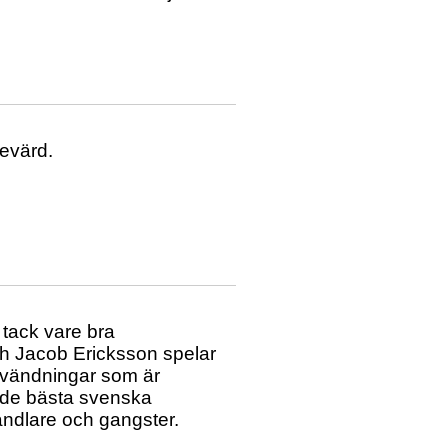
Sevärd.
a tack vare bra
ch Jacob Ericksson spelar
r vändningar som är
av de bästa svenska
andlare och gangster.