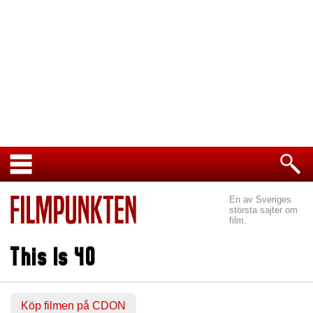
En av Sveriges
största sajter om
film.
This Is 40
Köp filmen på CDON