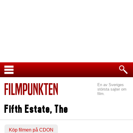
En av Sveriges
största sajter om
film.
Fifth Estate, The
Köp filmen på CDON