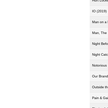
Hurt Lock
IO (2019)
Man on a 
Man, The 
Night Befo
Night Cat
Notorious
Our Brand 
Outside t
Pain & Ga