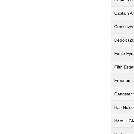
Captain Am
Crossover
Detroit (2
Eagle Eye
Fifth Esta
Freedomla
Gangster 
Half Nels
Hate U Gi