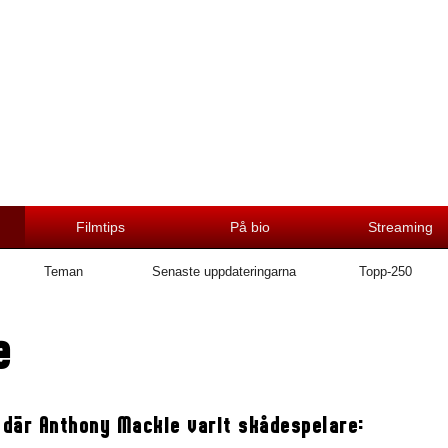
Filmtips
På bio
Streaming
Teman
Senaste uppdateringarna
Topp-250
e
 där Anthony Mackie varit skådespelare: