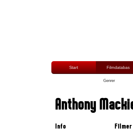
Start
Filmdatabas
Genrer
Anthony Macki
Info
Filmer