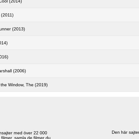
 Cool (2014)
 (2011)
unner (2013)
014)
2016)
rshall (2006)
the Window, The (2019)
Den här sajten
lmsajter med över
22 000
 filmer, samla de filmer du