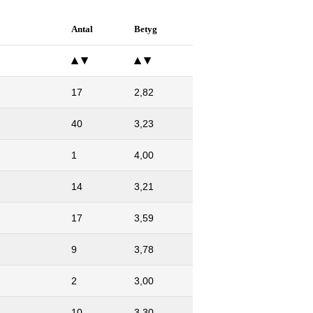
Antal
Betyg
17
2,82
40
3,23
1
4,00
14
3,21
17
3,59
9
3,78
2
3,00
10
3,30