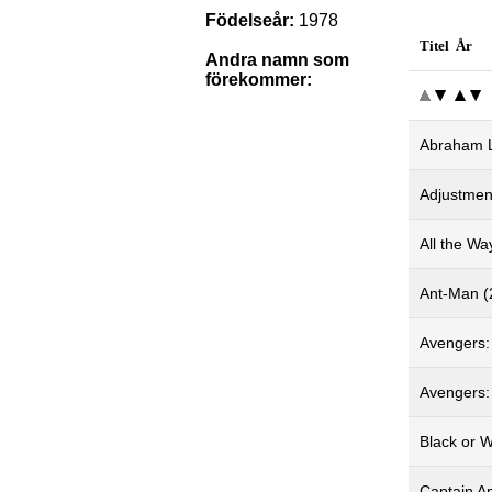
Födelseår:
1978
Titel År
Andra namn som
förekommer:
Abraham L
Adjustmen
All the Wa
Ant-Man (
Avengers: 
Avengers: 
Black or W
Captain Am