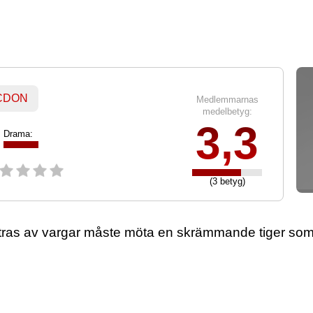
 CDON
Medlemmarnas
medelbetyg:
3,3
Drama:
(3 betyg)
tras av vargar måste möta en skrämmande tiger so