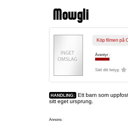
Mowgli
Köp filmen på
Äventyr :
Sätt ditt betyg:
Ett barn som uppfos
HANDLING:
sitt eget ursprung.
Annons: