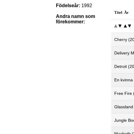
Födelseår:
1992
Titel År
Andra namn som
förekommer:
Cherry (2
Delivery 
Detroit (2
En kvinna
Free Fire 
Glassland
Jungle Boo
Macbeth (