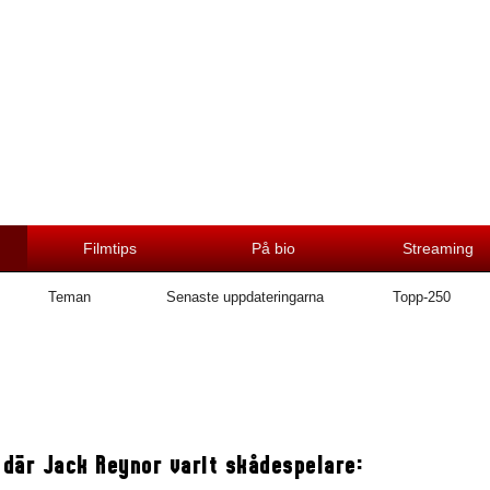
Filmtips
På bio
Streaming
Teman
Senaste uppdateringarna
Topp-250
 där Jack Reynor varit skådespelare: