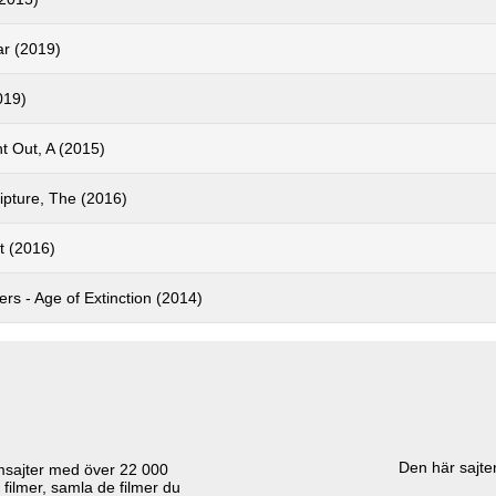
r (2019)
019)
t Out, A (2015)
ipture, The (2016)
t (2016)
rs - Age of Extinction (2014)
Den här sajten
lmsajter med över
22 000
 filmer, samla de filmer du