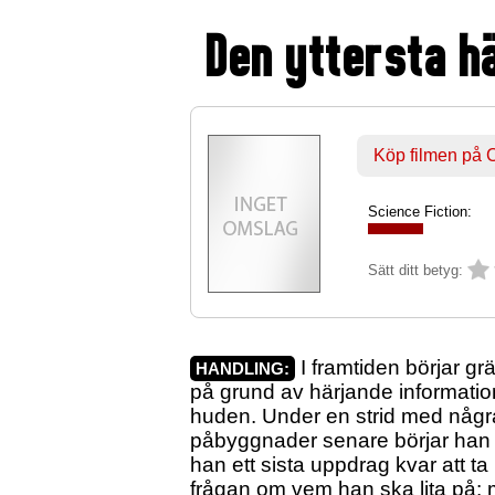
Den yttersta 
Köp filmen på
Science Fiction:
Sätt ditt betyg:
I framtiden börjar g
HANDLING:
på grund av härjande information
huden. Under en strid med några
påbyggnader senare börjar han if
han ett sista uppdrag kvar att t
frågan om vem han ska lita på: