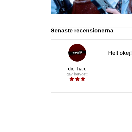
Senaste recensionerna
Helt okej
die_hard
gav betyget: