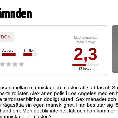
hämnden
 CDON
Medlemmarnas
medelbetyg:
2,3
Action:
Thriller:
(3 betyg)
ränsen mellan människa och maskin att suddas ut. Sam
s-terrorister. Alex är en polis i Los Angeles med en 
 terrorister blir han dödligt sårad. Sex månader oc
rågasätta sin egen mänsklighet. Han beslutar sig för
a hand om. Men det blir inte helt lätt och han komme
 människa eller maskin?