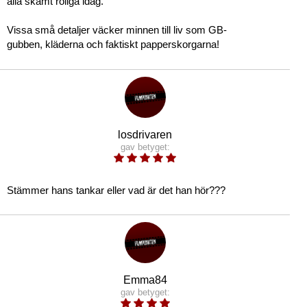
alla skämt roliga idag.
Vissa små detaljer väcker minnen till liv som GB-
gubben, kläderna och faktiskt papperskorgarna!
losdrivaren
gav betyget:
Stämmer hans tankar eller vad är det han hör???
Emma84
gav betyget: