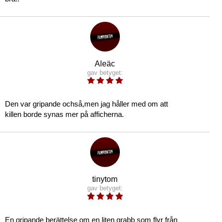
Aleäc
gav betyget:
Den var gripande ochså,men jag håller med om att
killen borde synas mer på afficherna.
tinytom
gav betyget:
En gripande berättelse om en liten grabb som flyr från