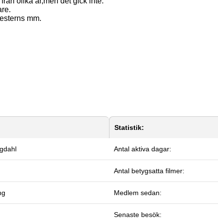
från olika år,men det gick inte.
are.
 westerns mm.
Statistik:
gdahl
Antal aktiva dagar:
Antal betygsatta filmer:
ng
Medlem sedan:
Senaste besök: