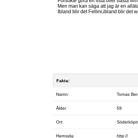
Försökte göra en lista över bästa film 
Men man kan säga att jag är en allät
Ibland blir det Fellini,ibland blir det
Fakta:
Namn:
Tomas Ber
Ålder:
59
Ort:
Söderköpi
Hemsida:
http://