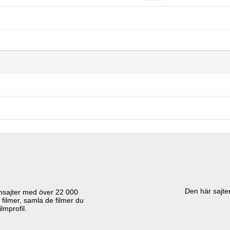
Den här sajten
lmsajter med över
22 000
 filmer, samla de filmer du
lmprofil.