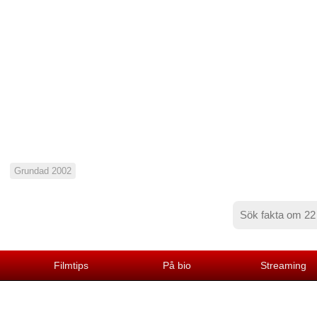
Grundad 2002
Filmtips
På bio
Streaming