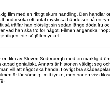
råkig film med en riktigt skum handling. Den handlar 
tt undersöka ett antal mystiska händelser på en rym
t så träffar han plötsligt sin sedan länge döda fru och
er vad han ska tro för något. Filmen är ganska "hopp
entligen inte så jättemycket.
r en film av Steven Soderbergh med en märklig dröm
 skapad genialiskt. Annars är historien väldigt seg oc
r man vill att något ska hända. I övrigt bra skådespel
ilmen är för sömnig i mitt tycke, men har en viss fil
yg.