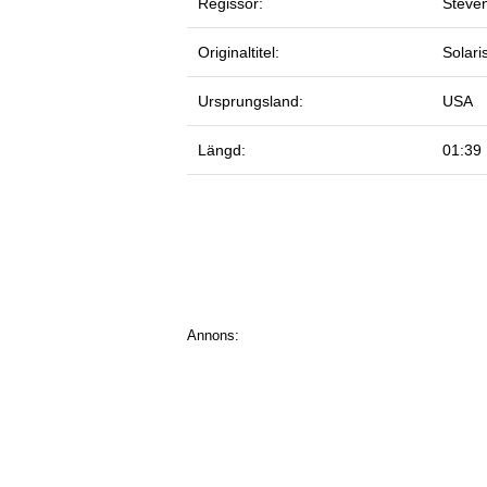
Regissör:
Steve
Originaltitel:
Solari
Ursprungsland:
USA
Längd:
01:39
Annons: