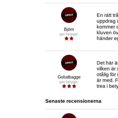
En rätt t
uppdrag a
kommer di
Björn
kluven öv
gav betyget:
händer eg
Det här ä
vilken är
otålig fö
Goliatbagge
är med. F
gav betyget:
trea i bet
Senaste recensionerna