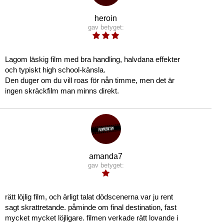
heroin
gav betyget:
Lagom läskig film med bra handling, halvdana effekter
och typiskt high school-känsla.
Den duger om du vill roas för nån timme, men det är
ingen skräckfilm man minns direkt.
amanda7
gav betyget:
rätt löjlig film, och ärligt talat dödscenerna var ju rent
sagt skrattretande. påminde om final destination, fast
mycket mycket löjligare. filmen verkade rätt lovande i