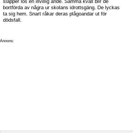
släpper lös en illvillig ande. Samma kväll blir de
bortförda av några ur skolans idrottsgäng. De lyckas
ta sig hem. Snart råkar deras plågoandar ut för
dödsfall.
Annons: