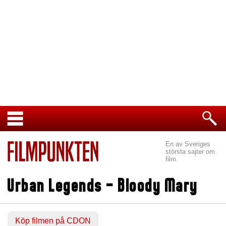
En av Sveriges
största sajter om
film.
Urban Legends - Bloody Mary
Köp filmen på CDON