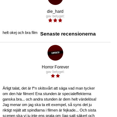
die_hard
gav betyget:
helt okej och bra film
Senaste recensionerna
Horror Forever
gav betyget:
Ärligt talat, det är f*n skitsvårt att säga vad man tycker
om den här filmen! Ena stunden är specialeffekterna
ganska bra... och andra stunden är dem helt värdelösa!
Jag menar om jag ska ta ett exempel, så syns det ju
riktigt rejält att spindlarna i filmen är fejkade... Och sista
scenen ska vi ju inte ens prata om (jag satt säkert och