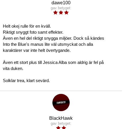
dawe100
gav betyget:
Helt okej rulle för en kväll.
Riktigt snyggt foto samt effekter.
Även en hel del riktigt snygga miljöer. Dock så kändes
Into the Blue's manus lite väl utsmyckat och alla
karaktärer var inte helt övertygande.
Även ett stort plus till Jessica Alba som aldrig är fel på
vita duken.
Solklar trea, klart sevärd.
BlackHawk
gav betyget: