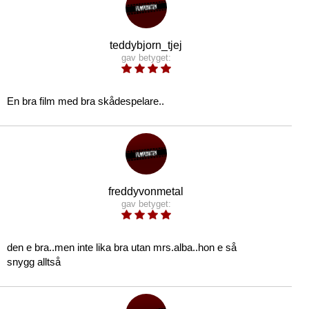
teddybjorn_tjej
gav betyget:
En bra film med bra skådespelare..
freddyvonmetal
gav betyget:
den e bra..men inte lika bra utan mrs.alba..hon e så
snygg alltså