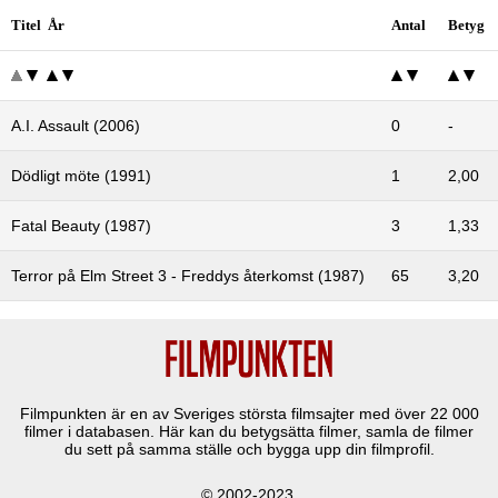
Titel År
Antal
Betyg
A.I. Assault (2006)
0
-
Dödligt möte (1991)
1
2,00
Fatal Beauty (1987)
3
1,33
Terror på Elm Street 3 - Freddys återkomst (1987)
65
3,20
Filmpunkten är en av Sveriges största filmsajter med över
22 000
filmer i databasen. Här kan du betygsätta filmer, samla de filmer
du sett på samma ställe och bygga upp din filmprofil.
© 2002-2023.