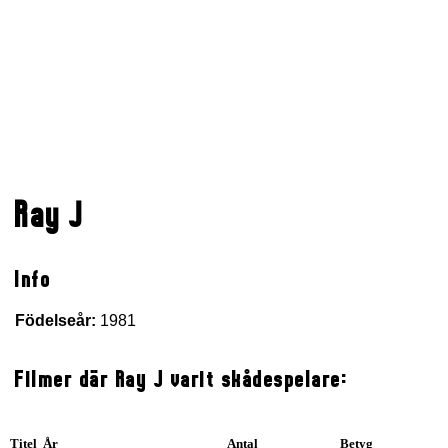
Ray J
Info
Födelseår:
1981
Filmer där Ray J varit skådespelare:
Titel År
Antal
Betyg