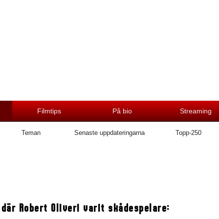
Filmtips
På bio
Streaming
Teman
Senaste uppdateringarna
Topp-250
 där Robert Oliveri varit skådespelare: