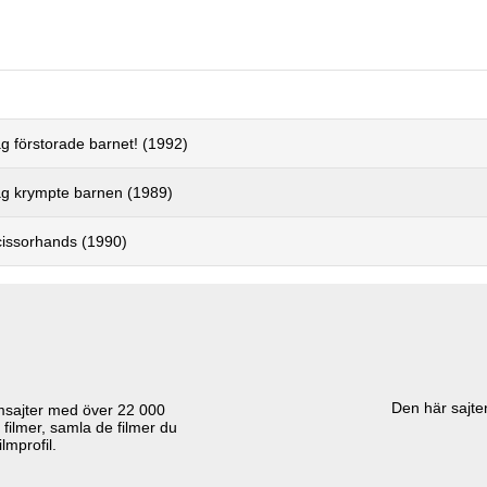
jag förstorade barnet! (1992)
jag krympte barnen (1989)
issorhands (1990)
Den här sajten
lmsajter med över
22 000
 filmer, samla de filmer du
lmprofil.