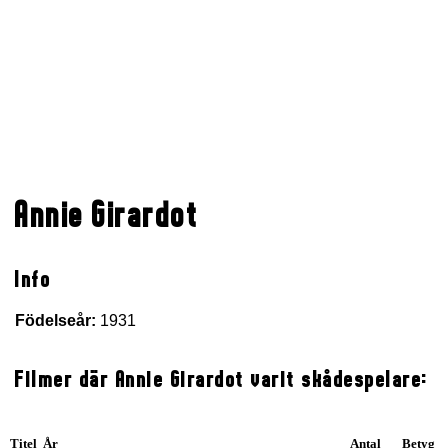
Annie Girardot
Info
Födelseår:
1931
Filmer där Annie Girardot varit skådespelare:
Titel År
Antal
Betyg