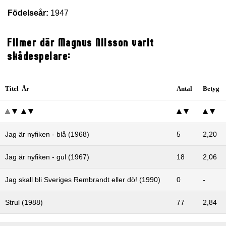
Födelseår:
1947
Filmer där Magnus Nilsson varit
skådespelare:
Titel År
Antal
Betyg
Jag är nyfiken - blå (1968)
5
2,20
Jag är nyfiken - gul (1967)
18
2,06
Jag skall bli Sveriges Rembrandt eller dö! (1990)
0
-
Strul (1988)
77
2,84