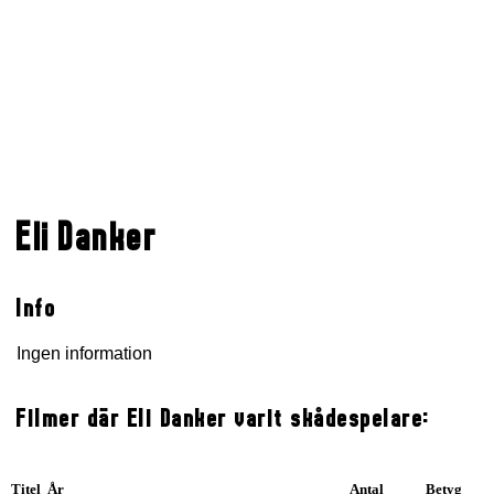
Eli Danker
Info
Ingen information
Filmer där Eli Danker varit skådespelare:
Titel År
Antal
Betyg