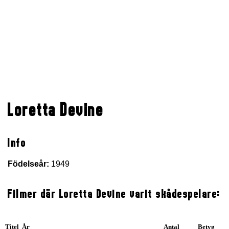
Loretta Devine
Info
Födelseår:
1949
Filmer där Loretta Devine varit skådespelare:
Titel År
Antal
Betyg