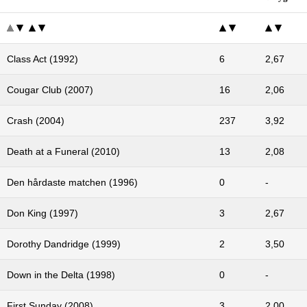
Class Act (1992)
6
2,67
Cougar Club (2007)
16
2,06
Crash (2004)
237
3,92
Death at a Funeral (2010)
13
2,08
Den hårdaste matchen (1996)
0
-
Don King (1997)
3
2,67
Dorothy Dandridge (1999)
2
3,50
Down in the Delta (1998)
0
-
First Sunday (2008)
3
2,00