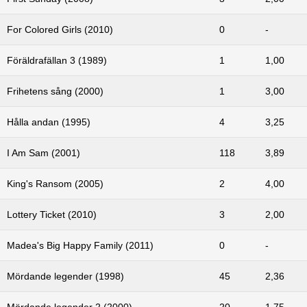
For Colored Girls (2010)
0
-
Föräldrafällan 3 (1989)
1
1,00
Frihetens sång (2000)
1
3,00
Hålla andan (1995)
4
3,25
I Am Sam (2001)
118
3,89
King's Ransom (2005)
2
4,00
Lottery Ticket (2010)
3
2,00
Madea's Big Happy Family (2011)
0
-
Mördande legender (1998)
45
2,36
Mördande legender 2 (2000)
20
1,75