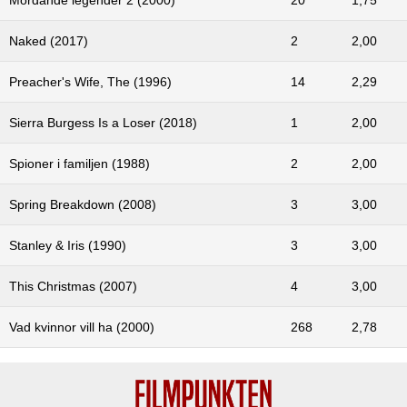
Naked (2017)
2
2,00
Preacher's Wife, The (1996)
14
2,29
Sierra Burgess Is a Loser (2018)
1
2,00
Spioner i familjen (1988)
2
2,00
Spring Breakdown (2008)
3
3,00
Stanley & Iris (1990)
3
3,00
This Christmas (2007)
4
3,00
Vad kvinnor vill ha (2000)
268
2,78