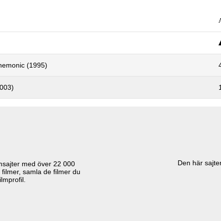
nemonic (1995)
003)
Den här sajten
lmsajter med över
22 000
 filmer, samla de filmer du
lmprofil.