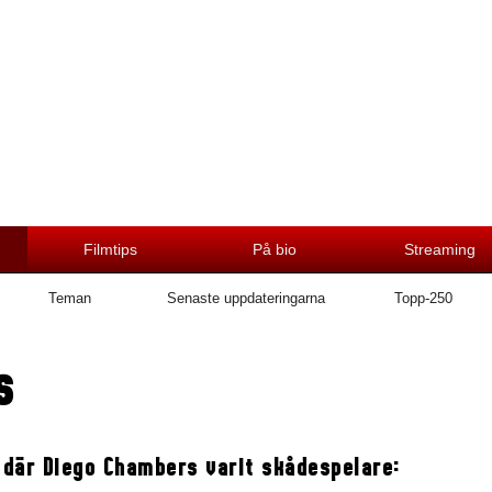
Filmtips
På bio
Streaming
Teman
Senaste uppdateringarna
Topp-250
s
 där Diego Chambers varit skådespelare: