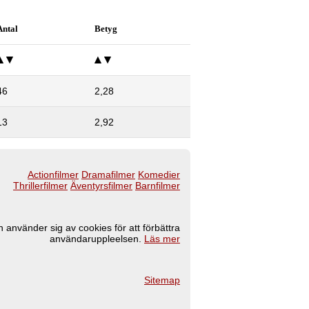
Antal
Betyg
46
2,28
13
2,92
Actionfilmer
Dramafilmer
Komedier
Thrillerfilmer
Äventyrsfilmer
Barnfilmer
 använder sig av cookies för att förbättra
användaruppleelsen.
Läs mer
Sitemap