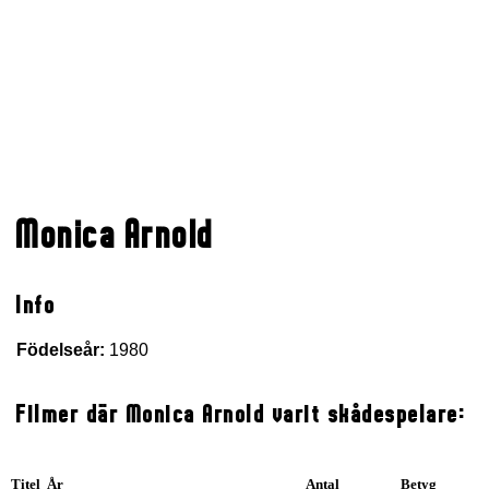
Monica Arnold
Info
Födelseår:
1980
Filmer där Monica Arnold varit skådespelare:
Titel År
Antal
Betyg