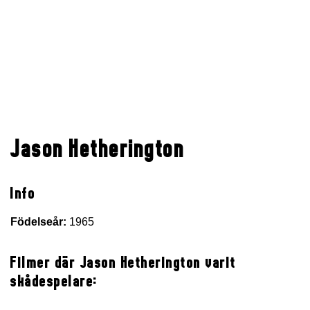
Jason Hetherington
Info
Födelseår:
1965
Filmer där Jason Hetherington varit
skådespelare: