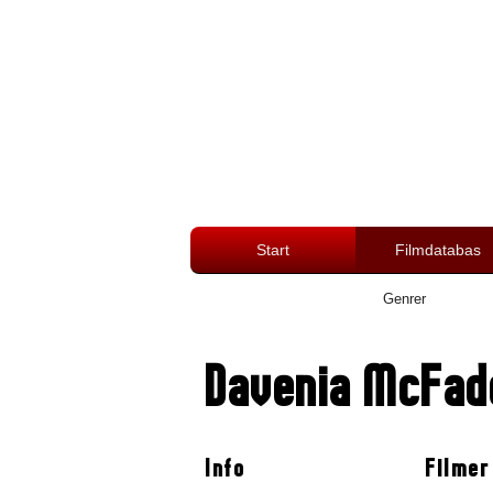
Start
Filmdatabas
Genrer
Davenia McFad
Info
Filmer