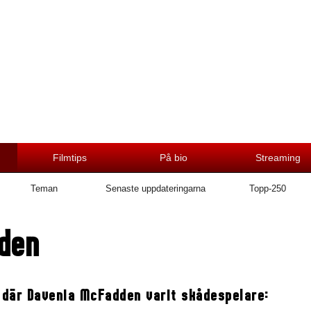
Filmtips
På bio
Streaming
Teman
Senaste uppdateringarna
Topp-250
den
 där Davenia McFadden varit skådespelare: