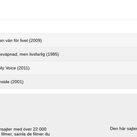
en vän för livet (2009)
eväpnad, men livsfarlig (1985)
My Voice (2011)
nside (2001)
Den här sajten
lmsajter med över
22 000
 filmer, samla de filmer du