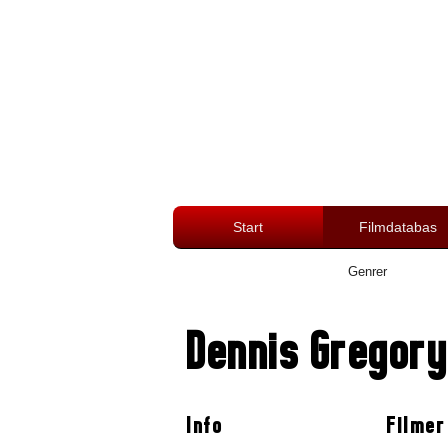
Start
Filmdatabas
Genrer
Dennis Gregory
Info
Filmer