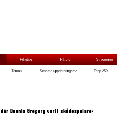
Filmtips
På bio
Streaming
Teman
Senaste uppdateringarna
Topp-250
 där Dennis Gregory varit skådespelare: