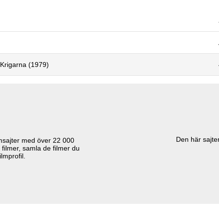
 Krigarna (1979)
Den här sajten
lmsajter med över
22 000
 filmer, samla de filmer du
lmprofil.