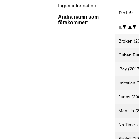
Ingen information
Titel År
Andra namn som
förekommer:
Broken (2
Cuban Fur
iBoy (201
Imitation
Judas (20
Man Up (
No Time t
Skyfall (2