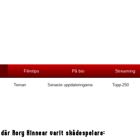
Filmtips
På bio
Streaming
Teman
Senaste uppdateringarna
Topp-250
 där Rory Kinnear varit skådespelare: