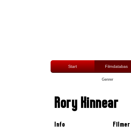
Start
Filmdatabas
Genrer
Rory Kinnear
Info
Filmer