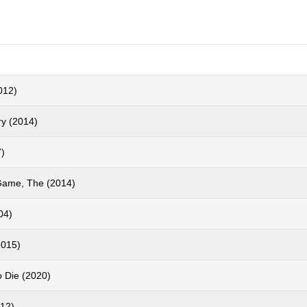
012)
y (2014)
7)
 Game, The (2014)
04)
2015)
o Die (2020)
012)