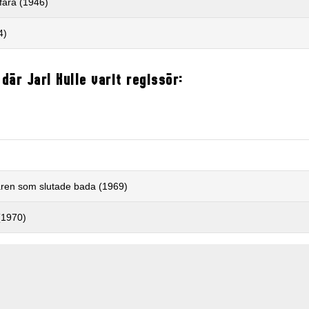
fara (1946)
4)
 där Jarl Kulle varit regissör:
ren som slutade bada (1969)
(1970)