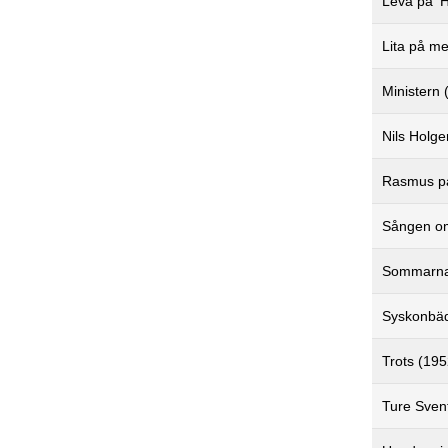
Leva på '
Lita på me
Ministern 
Nils Holg
Rasmus på
Sången om
Sommarnat
Syskonbäd
Trots (195
Ture Svent