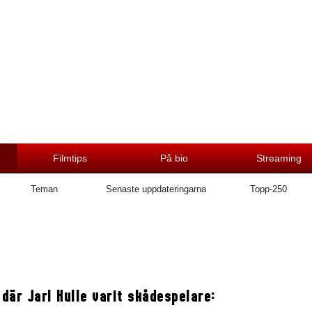
Filmtips
På bio
Streaming
Teman
Senaste uppdateringarna
Topp-250
 där Jarl Kulle varit skådespelare: