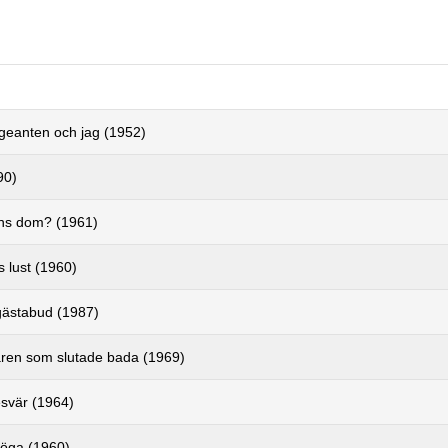
rgeanten och jag (1952)
90)
nns dom? (1961)
s lust (1960)
gästabud (1987)
ren som slutade bada (1969)
esvär (1964)
 öga (1960)