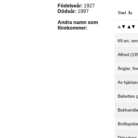
Födelseår:
1927
Dödsår:
1997
Titel År
Andra namn som
förekommer:
69:an, se
Alfred (19
Änglar, fi
Av hjärtan
Babettes 
Bokhandla
Bröllopsb
Djävulens