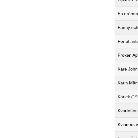
En drömma
Fanny och
För att in
Fröken Apr
Käre John
Karin Mån
Kärlek (1
Kvartette
Kvinnors 