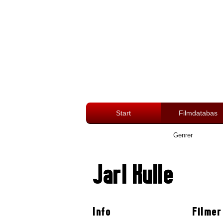
Start
Filmdatabas
Genrer
Jarl Kulle
Info
Filmer