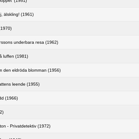
Hoppet' (1951)
j, älskling! (1961)
(1970)
erssons underbara resa (1962)
 luffen (1981)
 den eldröda blomman (1956)
tens leende (1955)
d (1966)
2)
on - Privatdetektiv (1972)