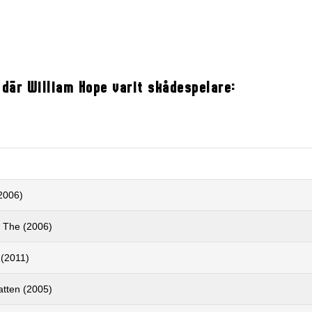
 där William Hope varit skådespelare:
2006)
, The (2006)
 (2011)
atten (2005)