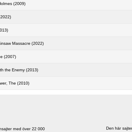
Holmes (2009)
(2022)
2013)
insaw Massacre (2022)
he (2007)
ith the Enemy (2013)
ower, The (2010)
Den här sajten
lmsajter med över
22 000