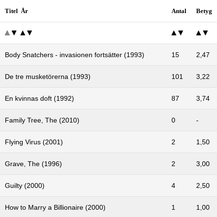
Titel År
Antal
Betyg
Body Snatchers - invasionen fortsätter (1993)
15
2,47
De tre musketörerna (1993)
101
3,22
En kvinnas doft (1992)
87
3,74
Family Tree, The (2010)
0
-
Flying Virus (2001)
2
1,50
Grave, The (1996)
2
3,00
Guilty (2000)
4
2,50
How to Marry a Billionaire (2000)
1
1,00