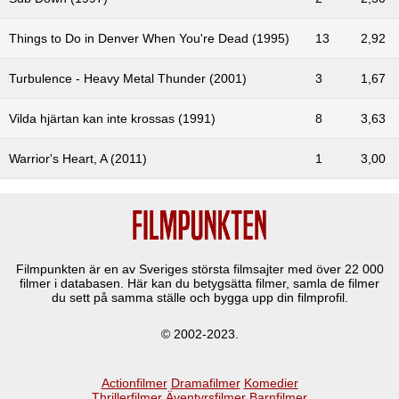
Things to Do in Denver When You're Dead (1995)
13
2,92
Turbulence - Heavy Metal Thunder (2001)
3
1,67
Vilda hjärtan kan inte krossas (1991)
8
3,63
Warrior's Heart, A (2011)
1
3,00
Filmpunkten är en av Sveriges största filmsajter med över
22 000
filmer i databasen. Här kan du betygsätta filmer, samla de filmer
du sett på samma ställe och bygga upp din filmprofil.
© 2002-2023.
Actionfilmer
Dramafilmer
Komedier
Thrillerfilmer
Äventyrsfilmer
Barnfilmer