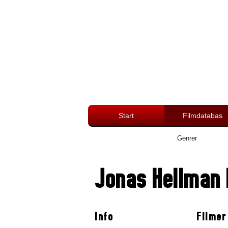
Start
Filmdatabas
Genrer
Jonas Hellman 
Info
Filmer