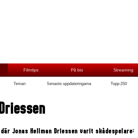
Filmtips
På bio
Streaming
Teman
Senaste uppdateringarna
Topp-250
Driessen
 där Jonas Hellman Driessen varit skådespelare: