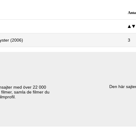
Anta
yster (2006)
3
Den här sajten
lmsajter med över
22 000
 filmer, samla de filmer du
lmprofil.