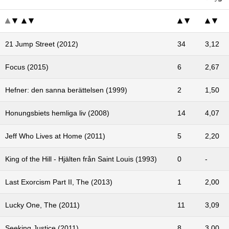
21 Jump Street (2012)
34
3,12
Focus (2015)
6
2,67
Hefner: den sanna berättelsen (1999)
2
1,50
Honungsbiets hemliga liv (2008)
14
4,07
Jeff Who Lives at Home (2011)
5
2,20
King of the Hill - Hjälten från Saint Louis (1993)
0
-
Last Exorcism Part II, The (2013)
1
2,00
Lucky One, The (2011)
11
3,09
Seeking Justice (2011)
8
3,00