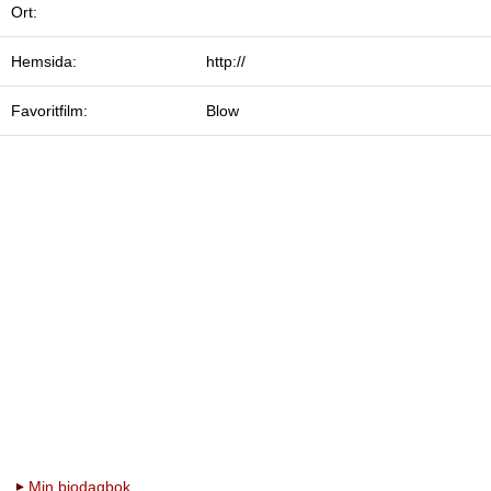
Ort:
Hemsida:
http://
Favoritfilm:
Blow
Min biodagbok