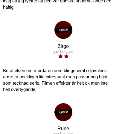
ihåg att jag tyckte att den var ganska underhållande och
häftig.
Zirgo
gav betyget:
Berättelsen om mördaren som blir general i djävulens
arme är onekligen lite intressant men passar nog bäst
som tecknad serie. Filmen effekter är helt ok men inte
helt övertygande.
Rune
gav betyget: