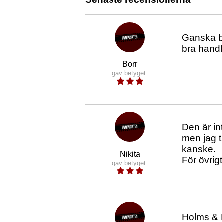
Ganska b
bra handl
Borr
gav betyget:
Den är in
men jag tr
kanske.
Nikita
För övrig
gav betyget:
Holms & H