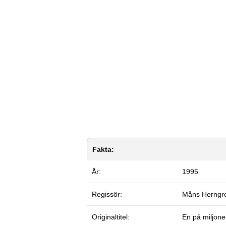
Fakta:
År:
1995
Regissör:
Måns Herng
Originaltitel:
En på miljon