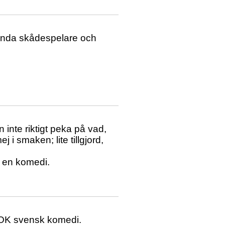
kända skådespelare och
n inte riktigt peka på vad,
j i smaken; lite tillgjord,
n en komedi.
t OK svensk komedi.