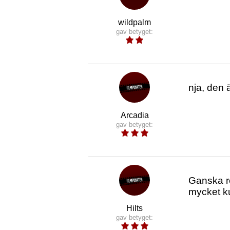
wildpalm
gav betyget:
nja, den ä
Arcadia
gav betyget:
Ganska r
mycket ku
Hilts
gav betyget: