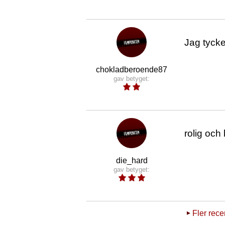
Jag tycker
chokladberoende87
gav betyget:
rolig och
die_hard
gav betyget:
Fler rec