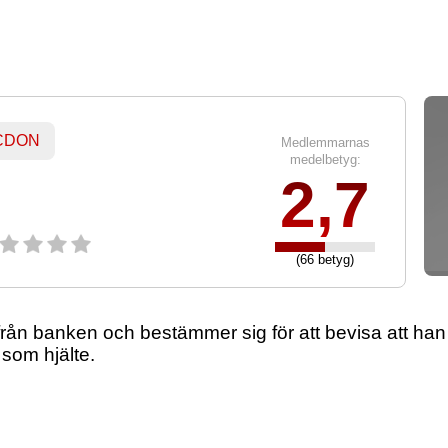
 CDON
Medlemmarnas
medelbetyg:
2,7
(66 betyg)
från banken och bestämmer sig för att bevisa att han
 som hjälte.