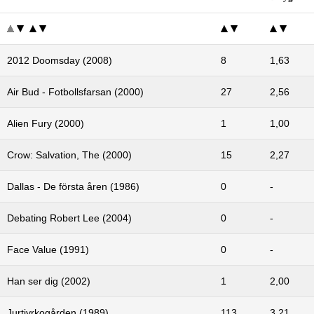
2012 Doomsday (2008)
8
1,63
Air Bud - Fotbollsfarsan (2000)
27
2,56
Alien Fury (2000)
1
1,00
Crow: Salvation, The (2000)
15
2,27
Dallas - De första åren (1986)
0
-
Debating Robert Lee (2004)
0
-
Face Value (1991)
0
-
Han ser dig (2002)
1
2,00
Jurtjyrkogården (1989)
113
3,21