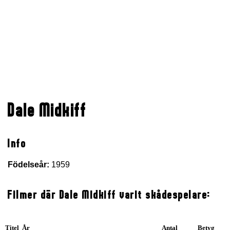
Dale Midkiff
Info
Födelseår:
1959
Filmer där Dale Midkiff varit skådespelare:
Titel År
Antal
Betyg