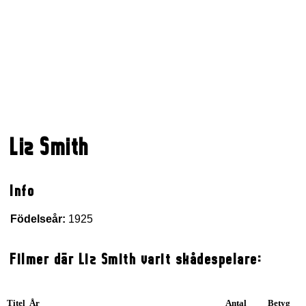
Liz Smith
Info
Födelseår:
1925
Filmer där Liz Smith varit skådespelare:
Titel År
Antal
Betyg