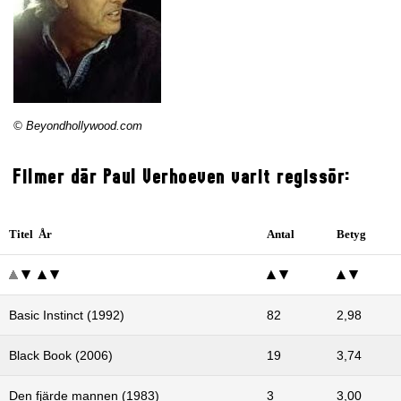
© Beyondhollywood.com
Filmer där Paul Verhoeven varit regissör:
Titel År
Antal
Betyg
Basic Instinct (1992)
82
2,98
Black Book (2006)
19
3,74
Den fjärde mannen (1983)
3
3,00