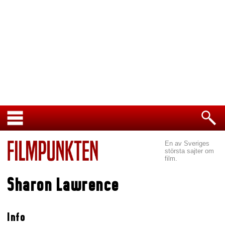
En av Sveriges
största sajter om
film.
Sharon Lawrence
Info