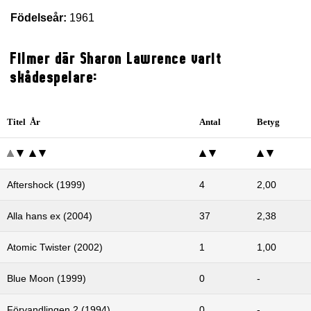
Födelseår:
1961
Filmer där Sharon Lawrence varit
skådespelare:
Titel År
Antal
Betyg
Aftershock (1999)
4
2,00
Alla hans ex (2004)
37
2,38
Atomic Twister (2002)
1
1,00
Blue Moon (1999)
0
-
Förvandlingen 2 (1994)
0
-