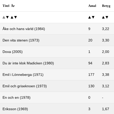
Titel År
Antal
Betyg
Åke och hans värld (1984)
9
3,22
Den vita stenen (1973)
20
3,30
Doxa (2005)
1
2,00
Du är inte klok Madicken (1980)
94
2,83
Emil i Lönneberga (1971)
177
3,38
Emil och griseknoen (1973)
130
3,12
En och en (1978)
0
-
Eriksson (1969)
3
1,67