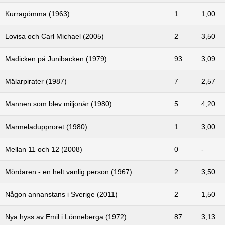
Kurragömma (1963)
1
1,00
Lovisa och Carl Michael (2005)
2
3,50
Madicken på Junibacken (1979)
93
3,09
Mälarpirater (1987)
7
2,57
Mannen som blev miljonär (1980)
5
4,20
Marmeladupproret (1980)
1
3,00
Mellan 11 och 12 (2008)
0
-
Mördaren - en helt vanlig person (1967)
2
3,50
Någon annanstans i Sverige (2011)
2
1,50
Nya hyss av Emil i Lönneberga (1972)
87
3,13