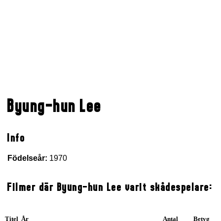
Byung-hun Lee
Info
Födelseår:
1970
Filmer där Byung-hun Lee varit skådespelare:
Titel År
Antal
Betyg