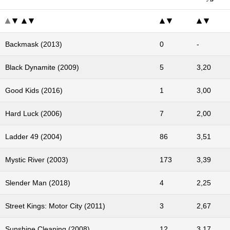
Backmask (2013)
0
-
Black Dynamite (2009)
5
3,20
Good Kids (2016)
1
3,00
Hard Luck (2006)
7
2,00
Ladder 49 (2004)
86
3,51
Mystic River (2003)
173
3,39
Slender Man (2018)
4
2,25
Street Kings: Motor City (2011)
3
2,67
Sunshine Cleaning (2008)
12
3,17