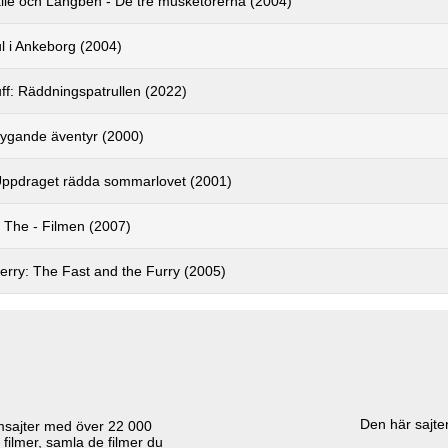
lle och Långben - De tre musketörerna (2004)
l i Ankeborg (2004)
uff: Räddningspatrullen (2022)
lygande äventyr (2000)
Uppdraget rädda sommarlovet (2001)
 The - Filmen (2007)
erry: The Fast and the Furry (2005)
Den här sajten
lmsajter med över
22 000
 filmer, samla de filmer du