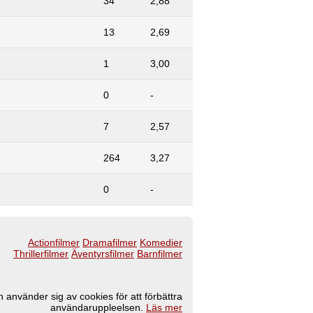
34
2,88
13
2,69
1
3,00
0
-
7
2,57
264
3,27
0
-
Actionfilmer
Dramafilmer
Komedier
Thrillerfilmer
Äventyrsfilmer
Barnfilmer
 använder sig av cookies för att förbättra
användaruppleelsen.
Läs mer