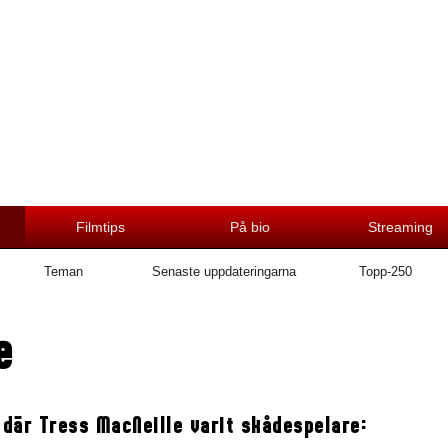
Filmtips
På bio
Streaming
Teman
Senaste uppdateringarna
Topp-250
e
 där Tress MacNeille varit skådespelare: