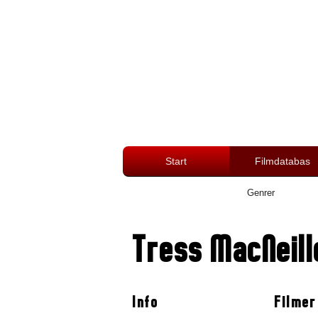
Start
Filmdatabas
Genrer
Tress MacNeill
Info
Filmer