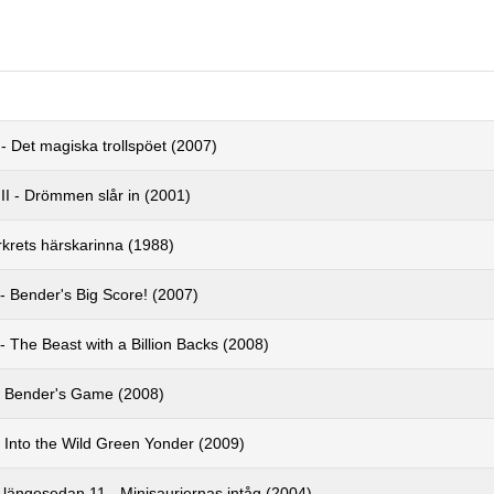
 Det magiska trollspöet (2007)
II - Drömmen slår in (2001)
rkrets härskarinna (1988)
- Bender's Big Score! (2007)
 The Beast with a Billion Backs (2008)
 Bender's Game (2008)
 Into the Wild Green Yonder (2009)
 längesedan 11 - Minisauriernas intåg (2004)