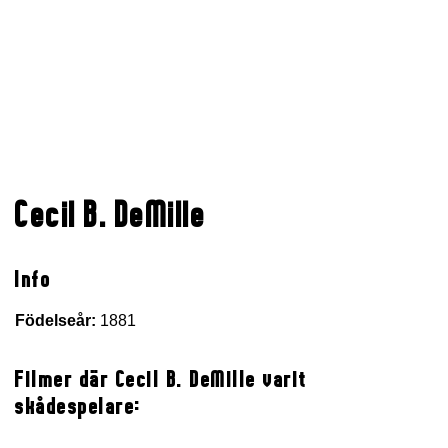
Cecil B. DeMille
Info
Födelseår:
1881
Filmer där Cecil B. DeMille varit
skådespelare: