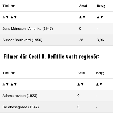
Titel År
Antal
Betyg
Jens Månsson i Amerika (1947)
0
-
Sunset Boulevard (1950)
28
3,96
Filmer där Cecil B. DeMille varit regissör:
Titel År
Antal
Betyg
Adams revben (1923)
0
-
De obesegrade (1947)
0
-