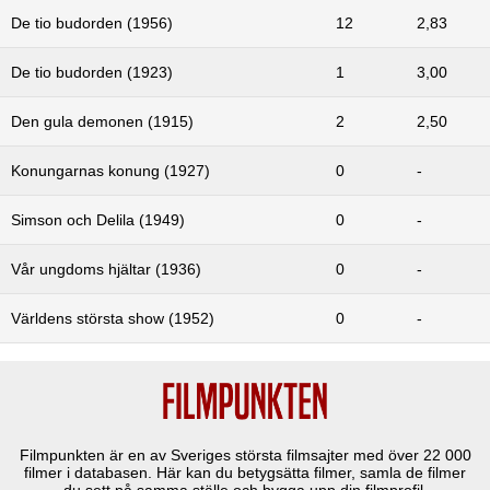
De tio budorden (1956)
12
2,83
De tio budorden (1923)
1
3,00
Den gula demonen (1915)
2
2,50
Konungarnas konung (1927)
0
-
Simson och Delila (1949)
0
-
Vår ungdoms hjältar (1936)
0
-
Världens största show (1952)
0
-
Filmpunkten är en av Sveriges största filmsajter med över
22 000
filmer i databasen. Här kan du betygsätta filmer, samla de filmer